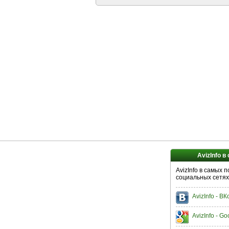
AvizInfo в
AvizInfo в самых 
социальных сетях
AvizInfo - В
AvizInfo - Go