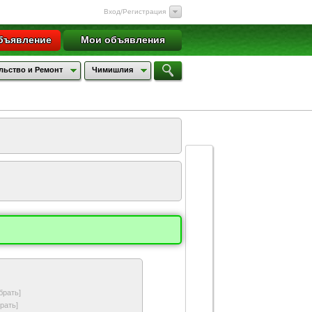
Вход/Регистрация
бъявление
Мои объявления
льство и Ремонт
Чимишлия
брать]
рать]