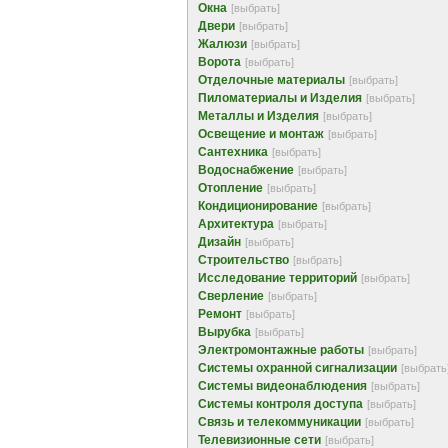
Окна
[выбрать]
Двери
[выбрать]
Жалюзи
[выбрать]
Ворота
[выбрать]
Отделочные материалы
[выбрать]
Пиломатериалы и Изделия
[выбрать]
Металлы и Изделия
[выбрать]
Освещение и монтаж
[выбрать]
Сантехника
[выбрать]
Водоснабжение
[выбрать]
Отопление
[выбрать]
Кондиционирование
[выбрать]
Архитектура
[выбрать]
Дизайн
[выбрать]
Строительство
[выбрать]
Исследование территорий
[выбрать]
Сверление
[выбрать]
Ремонт
[выбрать]
Вырубка
[выбрать]
Электромонтажные работы
[выбрать]
Системы охранной сигнализации
[выбрать
Системы видеонаблюдения
[выбрать]
Системы контроля доступа
[выбрать]
Связь и телекоммуникации
[выбрать]
Телевизионные сети
[выбрать]