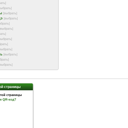
ать]
выбрать]
ы
[выбрать]
дэ
[выбрать]
ыбрать]
[выбрать]
ать]
выбрать]
брать]
выбрать]
ль
[выбрать]
брать]
[выбрать]
ой страницы
ое QR-код?