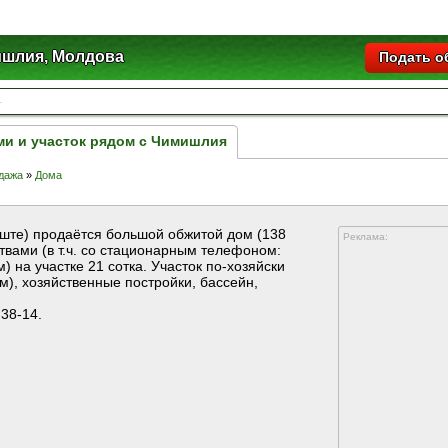
шлия, Молдова
Подать о
ми и участок рядом с Чимишлия
дажа
»
Дома
ште) продаётся большой обжитой дом (138
Реклама:
твами (в т.ч. со стационарным телефоном:
м) на участке 21 сотка. Участок по-хозяйски
.м), хозяйственные постройки, бассейн,
-38-14.