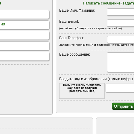
я
Написать сообщение (задать
Ваше Имя, Фамилия:
Ваш E-mail:
ния
(e-mail не публикуется на страницах сайта)
Ваш Телефон:
Заполните поля Е-мэйл и телефон, чтобы автор им
Ваше сообщение:
Введите код с изображения (только цифры 
Нажмите кнопку "Обновить
код" пока не получите
разборчивый код