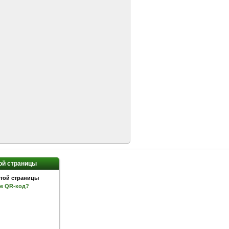
ой страницы
ое QR-код?