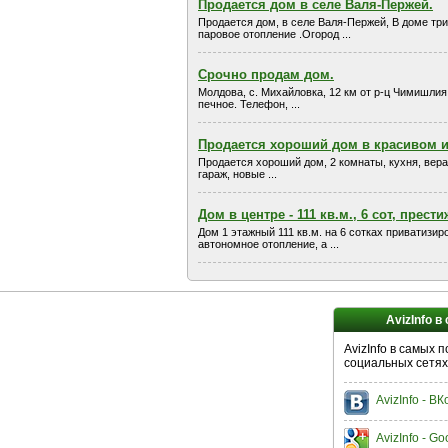
Продается дом в селе Валя-Пержей.
Продается дом, в селе Валя-Пержей, В доме три 
паровое отопление .Огород ...
Срочно продам дом.
Молдова, с. Михайловка, 12 км от р-ц Чимишлия.
печное. Телефон, ...
Продается хороший дом в красивом и
Продается хороший дом, 2 комнаты, кухня, веран
гараж, новые ...
Дом в центре - 111 кв.м., 6 сот, прести
Дом 1 этажный 111 кв.м. на 6 сотках приватизи
автономное отопление, а ...
AvizInfo в
AvizInfo в самых 
социальных сетях
AvizInfo - В
AvizInfo - Go