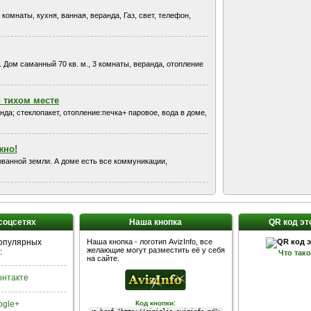
комнаты, кухня, ванная, веранда, Газ, свет, телефон,
 Дом саманный 70 кв. м., 3 комнаты, веранда, отопление
 тихом месте
да; стеклопакет, отопление:печка+ паровое, вода в доме,
жно!
рованной земли. А доме есть все коммуникации,
 соцсетях
Наша кнопка
QR код эт
популярных
Наша кнопка - логотип AvizInfo, все
желающие могут разместить её у себя
:
Что так
на сайте.
Контакте
:
ogle+
Код кнопки