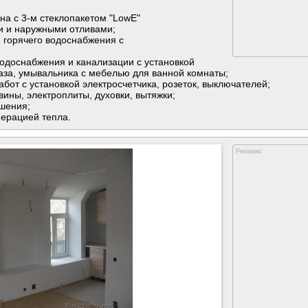
на с 3-м стеклопакетом "LowE"
и и наружными отливами;
и горячего водоснабжения с
 водоснабжения и канализации с установкой
таза, умывальника с мебелью для ванной комнаты;
работ с установкой электросчетчика, розеток, выключателей;
вины, электроплиты, духовки, вытяжки;
шения;
перацией тепла.
Реклама: