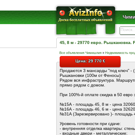
Чими
45, 8 м - 29770 евро. Рышкановка. 
Все объявления Чимишлия
»
Недвижимость про
Цена: 29 770 €
Продаются 3 мансарды "под ключ" - (
Рышкановки (100м от Феносы)
Рядом вся инфраструктура. Маршрутки
прямо рядом с домом.
При 100%-й оплате скидка в 50 евро з
№15А - площадь 45, 8 м - цена 32060
№16А - площадь 46, 6 м - цена 32620
№31А (Зарезервировано )- площадь 42
Уровень готовности при сдаче:
- внутренняя отделка квартиры: стены
- входные двери - металлические;