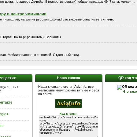
о дома, по адресу Дечебал 8 (напротив церкви). общая площадь 49, 7 кв.м, жилая- ...
иру в центре чимишлии
е чимишлии, напротив русской школы.Пластиковые окна, имеется печь, ...
а, Старая Почта (с ремонтом). Варианты.
ловая. Меблированная, с техникой. Отдельный вход.
 соцсетях
Наша кнопка
QR код эт
популярных
Наша кнопка - логотип AvizInfo, все
желающие могут разместить её у себя
:
Что так
на сайте.
Контакте
:
ogle+
Код кнопки
tter