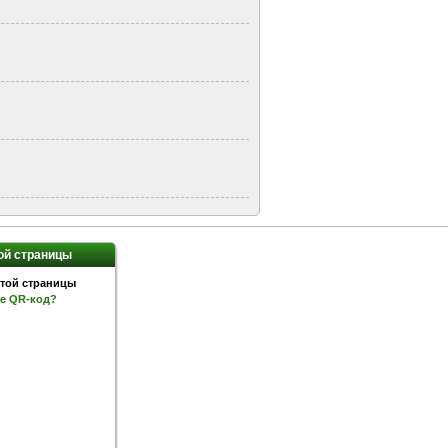
ой страницы
ое QR-код?