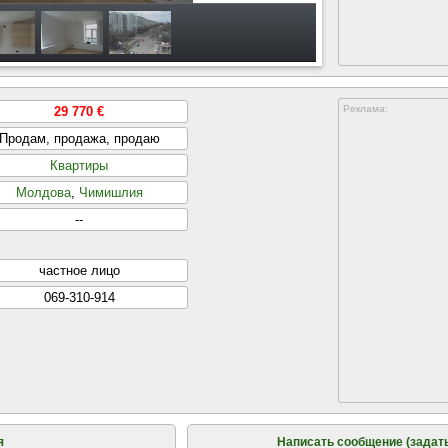
Реклама:
29 770 €
Продам, продажа, продаю
Квартиры
Молдова
,
Чимишлия
--
частнoе лицo
069-310-914
я
Написать сообщение (задать