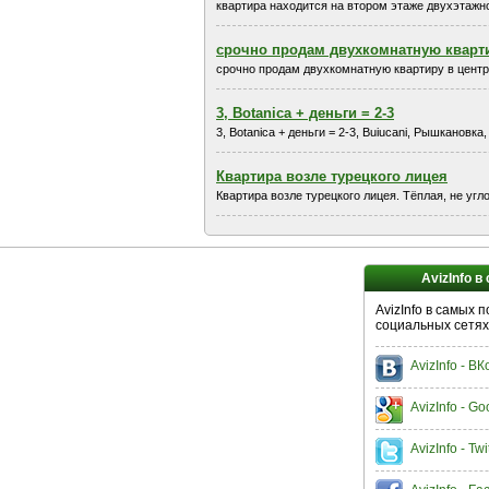
квартира находится на втором этаже двухэтажног
срочно продам двухкомнатную кварт
срочно продам двухкомнатную квартиру в центр
3, Botanica + деньги = 2-3
3, Botanica + деньги = 2-3, Buiucani, Рышкановк
Квартира возле турецкого лицея
Квартира возле турецкого лицея. Тёплая, не уг
AvizInfo в
AvizInfo в самых 
социальных сетях
AvizInfo - В
AvizInfo - Go
AvizInfo - Twi