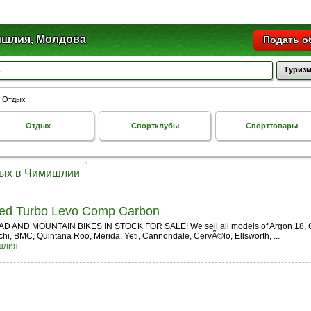
шлия, Молдова
Подать о
Туризм
и Отдых
Отдых
Спортклубы
Спорттовары
дых в Чимишлии
zed Turbo Levo Comp Carbon
AD AND MOUNTAIN BIKES IN STOCK FOR SALE! We sell all models of Argon 18, Co
nchi, BMC, Quintana Roo, Merida, Yeti, Cannondale, CervÃ©lo, Ellsworth, ...
шлия